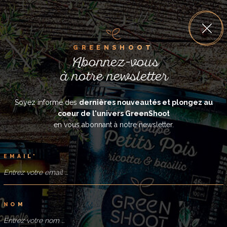
L
A
R
E
C
E
T
T
E
L'onctuosité de la patate douce relevée d'une pointe de piment
G
R
E
E
N
S
H
O
O
T
Abonnez-vous
à notre newsletter
Soyez informé des
dernières nouveautés et plongez au
coeur de l'univers GreenShoot
en vous abonnant à notre newsletter.
E
M
A
I
L
*
Faites trempette avec un gressin ou une chips tortilla dans ce
dip savoureux qui doit tout – ou presque – à la patate douce.
N
O
M