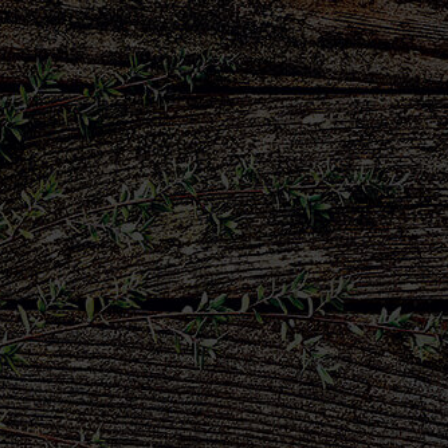
FR
EN
H
O
U
M
O
U
S
&
P
E
S
T
O
S
F
R
A
I
S
Dip Patate Douce