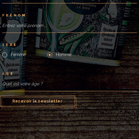
P
R
É
N
O
M
LE PETIT
PLUS
Pointe de piment
S
E
X
E
Femme
Homme
Â
G
E
Recevoir la newsletter