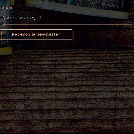
Ingrédients et valeurs nutritionnelles
Â
G
E
Recevoir la newsletter
LE PETIT
PLUS
La purée qui a tout bon : Pommes de terre, beurre
demi-sel… et rien d’autre à ajouter.