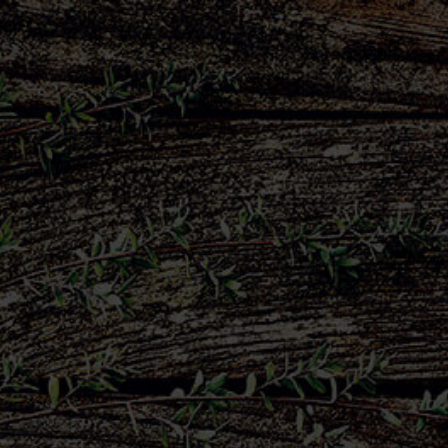
FR
EN
P
U
R
É
E
S
Purée extra de Pomme de Terre au